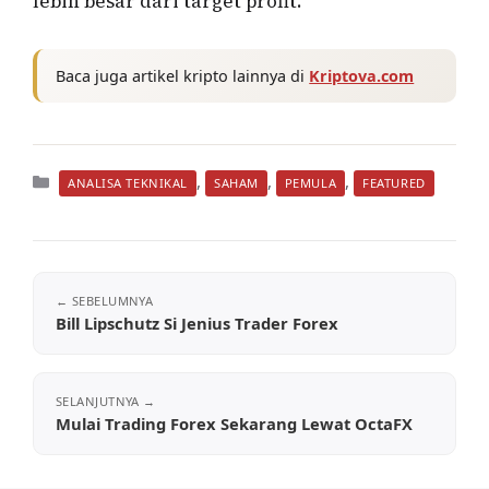
lebih besar dari target profit.
Baca juga artikel kripto lainnya di
Kriptova.com
Kategori
,
,
,
ANALISA TEKNIKAL
SAHAM
PEMULA
FEATURED
Bill Lipschutz Si Jenius Trader Forex
Mulai Trading Forex Sekarang Lewat OctaFX