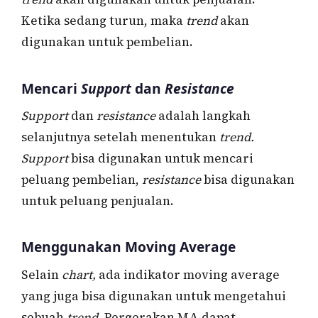
Ketika sedang turun, maka
trend
akan
digunakan untuk pembelian.
Mencari
Support
dan
Resistance
Support
dan
resistance
adalah langkah
selanjutnya setelah menentukan
trend.
Support
bisa digunakan untuk mencari
peluang pembelian,
resistance
bisa digunakan
untuk peluang penjualan.
Menggunakan Moving Average
Selain
chart,
ada indikator moving average
yang juga bisa digunakan untuk mengetahui
sebuah
trend.
Pergerakan MA dapat