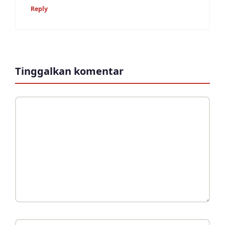
Reply
Tinggalkan komentar
Komentar
Nama
Surel
Situs
web