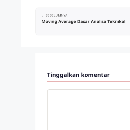
Moving Average Dasar Analisa Teknikal
Tinggalkan komentar
Komentar
Nama
Surel
Situs
web