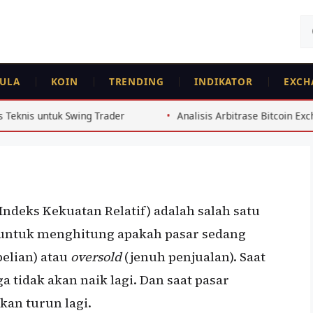
Ca
un
FEATURED
ULA
KOIN
TRENDING
INDIKATOR
EXCH
ntuk Keputusan
ng Trader
Analisis Arbitrase Bitcoin Exchange Indonesia 2
(Indeks Kekuatan Relatif) adalah salah satu
untuk menghitung apakah pasar sedang
elian) atau
oversold
(jenuh penjualan). Saat
 tidak akan naik lagi. Dan saat pasar
kan turun lagi.