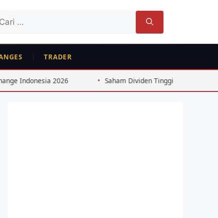
ri
tuk:
ANGES
TRADER
026
Saham Dividen Tinggi Indonesia: Strategi 8%+ dari C