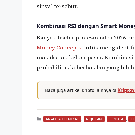
sinyal tersebut.
Kombinasi RSI dengan Smart Mone
Banyak trader profesional di 2026 
Money Concepts
untuk mengidentifik
masuk atau keluar pasar. Kombinasi 
probabilitas keberhasilan yang lebih 
Baca juga artikel kripto lainnya di
Kripto
Kategori
,
,
,
ANALISA TEKNIKAL
RUJUKAN
PEMULA
F