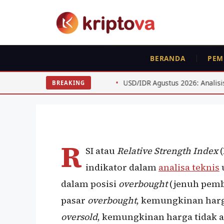
Langsung
ke
isi
ANALISA TEKNIKAL
RUJUKAN
PEMULA
BERANDA
PEM
Menggunakan RSI u
Pembelian
 BTC ETH
USD/IDR Agustus 2026: Analisis Teknis untuk Swi
BREAKING
Oleh
Ahmad Sofyan
27 Maret 2020
R
SI atau
Relative Strength Index
indikator dalam
analisa teknis
dalam posisi
overbought
(jenuh pemb
pasar
overbought
, kemungkinan harga
oversold
, kemungkinan harga tidak a