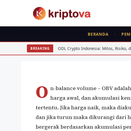
Langsung
ke
isi
ISTILAH
ANALISA TEKNIKAL
RUJUKAN
BERANDA
PEM
OBV Akumulasi Sald
Volume)
HODL Crypto Indonesia: Mitos, Risiko, dan Strategi yang Be
BREAKING
Oleh
Sky Diver
1 Mei 2020
O
n-balance volume – OBV adalah
harga awal, dan akumulasi ke
tertentu. Jika harga naik, maka di
dan jika turun maka dikurangi dari 
bergerak berdasarkan akumulasi pe