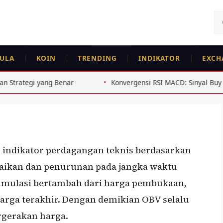
Ca
un
PEMULA
FEATURED
ULA
KOIN
TRENDING
INDIKATOR
EXCH
o Volume (On Balance
nar
Konvergensi RSI MACD: Sinyal Buy Crypto Indonesia y
 indikator perdagangan teknis berdasarkan
naikan dan penurunan pada jangka waktu
akumulasi bertambah dari harga pembukaan,
harga terakhir. Dengan demikian OBV selalu
rgerakan harga.