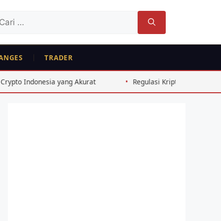
ri
tuk:
ANGES
TRADER
ang Akurat
Regulasi Kripto OJK 2026: Perubahan Besar unt