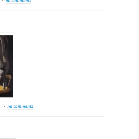
no comments
n
no comments