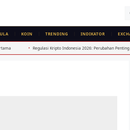
Ca
un
ULA
KOIN
TRENDING
INDIKATOR
EXCH
si Kripto Indonesia 2026: Perubahan Penting untuk Trader