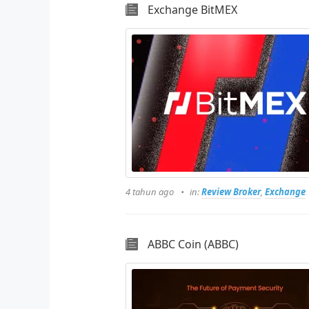
Exchange BitMEX
4 tahun ago
in:
Review Broker
,
Exchange
ABBC Coin (ABBC)