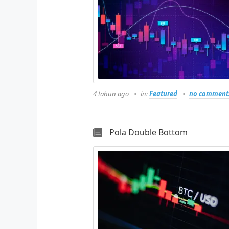
4 tahun ago
in:
Featured
no comment
Pola Double Bottom