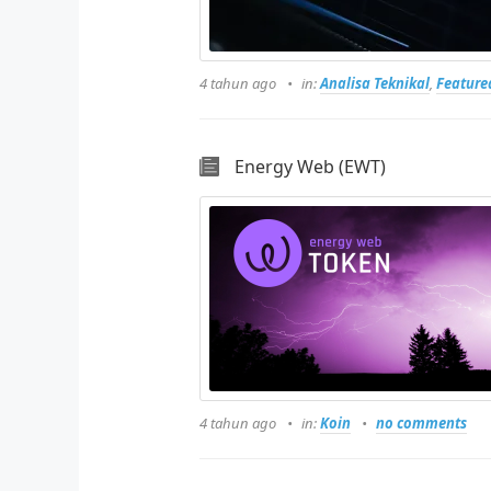
4 tahun ago
in:
Analisa Teknikal
,
Feature
Energy Web (EWT)
4 tahun ago
in:
Koin
no comments