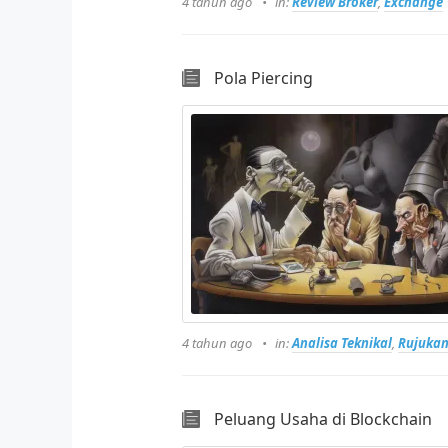
4 tahun ago
in:
Review Broker
,
Exchange
Pola Piercing
4 tahun ago
in:
Analisa Teknikal
,
Rujuka
Peluang Usaha di Blockchain