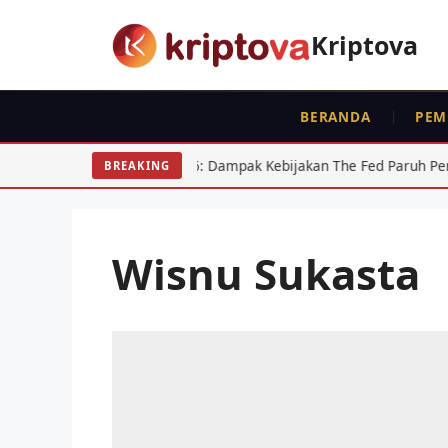
Langsung
ke
Kriptova
isi
BERANDA
PEM
R 2026: Dampak Kebijakan The Fed Paruh Pertama
Regula
BREAKING
Wisnu Sukasta