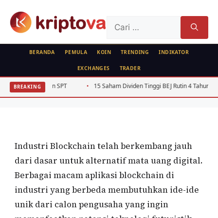
Langsung
ke
Cari
isi
untuk:
BERANDA
PEMULA
KOIN
TRENDING
INDIKATOR
EXCHANGES
TRADER
FEATURED
SPT
15 Saham Dividen Tinggi BEJ Rutin 4 Tahun Beruntun 2022-2025
BREAKING
Peluang Usaha di Blockchain
Oleh
wisnu sukasta
30 Agustus 2022
Industri Blockchain telah berkembang jauh
dari dasar untuk alternatif mata uang digital.
Berbagai macam aplikasi blockchain di
industri yang berbeda membutuhkan ide-ide
unik dari calon pengusaha yang ingin