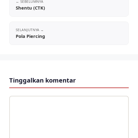
Shentu (CTK)
Pola Piercing
Tinggalkan komentar
Komentar
Nama
Surel
Situs
web