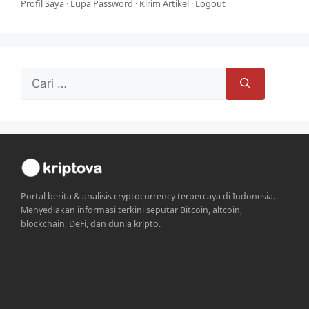
Profil Saya
·
Lupa Password
·
Kirim Artikel
·
Logout
Cari
untuk:
Portal berita & analisis cryptocurrency terpercaya di Indonesia.
Menyediakan informasi terkini seputar Bitcoin, altcoin,
blockchain, DeFi, dan dunia kripto.