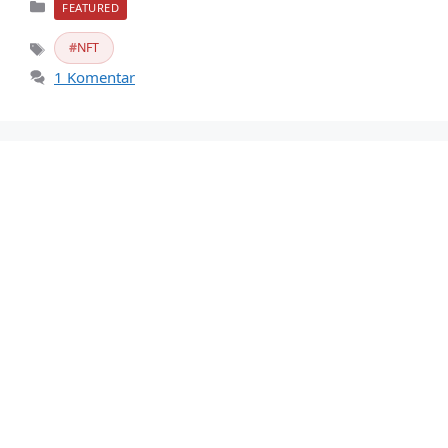
Kategori
FEATURED
NFT
Tag
1 Komentar