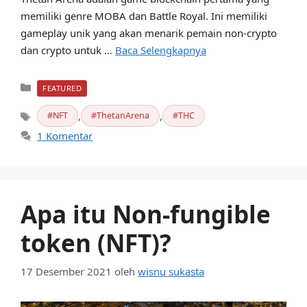
memiliki genre MOBA dan Battle Royal. Ini memiliki
gameplay unik yang akan menarik pemain non-crypto
dan crypto untuk …
Baca Selengkapnya
Kategori
FEATURED
,
,
NFT
ThetanArena
THC
Tag
1 Komentar
Apa itu Non-fungible
token (NFT)?
17 Desember 2021
oleh
wisnu sukasta