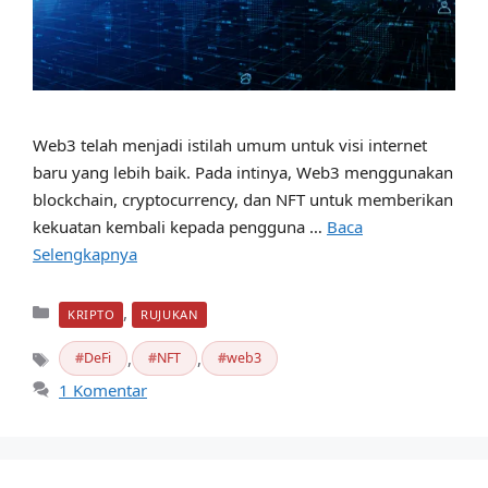
Web3 telah menjadi istilah umum untuk visi internet
baru yang lebih baik. Pada intinya, Web3 menggunakan
blockchain, cryptocurrency, dan NFT untuk memberikan
kekuatan kembali kepada pengguna …
Baca
Selengkapnya
Kategori
,
KRIPTO
RUJUKAN
,
,
DeFi
NFT
web3
Tag
1 Komentar