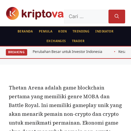
Langsung
ke
Cari
isi
untuk:
BERANDA
PEMULA
KOIN
TRENDING
INDIKATOR
EXCHANGES
TRADER
FEATURED
Thetan Arena,Game Nft Bergenre Moba
 2026: Perubahan Besar untuk Investor Indonesia
Kesalahan Pemula Cryp
BREAKING
& Battle Royal
Oleh
wisnu sukasta
27 Desember 2021
Thetan Arena adalah game blockchain
pertama yang memiliki genre MOBA dan
Battle Royal. Ini memiliki gameplay unik yang
akan menarik pemain non-crypto dan crypto
untuk menikmati permainan. Ekonomi game