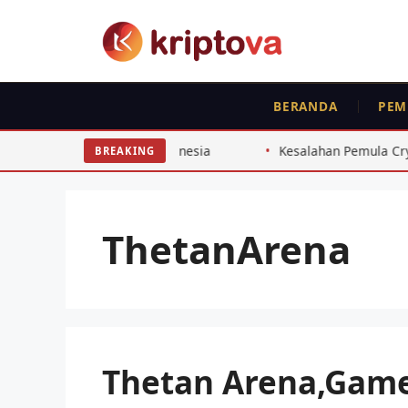
Langsung
ke
isi
BERANDA
PEM
untuk Investor Indonesia
Kesalahan Pemula Crypto Indones
BREAKING
ThetanArena
Thetan Arena,Game