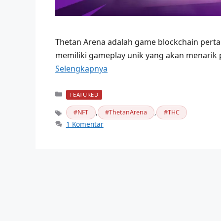
Thetan Arena adalah game blockchain perta
memiliki gameplay unik yang akan menarik
Selengkapnya
Kategori
FEATURED
,
,
NFT
ThetanArena
THC
Tag
1 Komentar