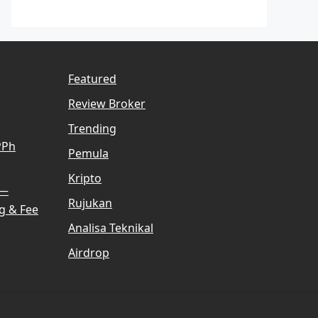
Featured
Review Broker
Trending
PPh
Pemula
Kripto
 —
Rujukan
g & Fee
Analisa Teknikal
Airdrop