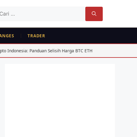
ri
tuk:
ANGES
TRADER
sia: Panduan Selisih Harga BTC ETH
USD/IDR Agustus 2026