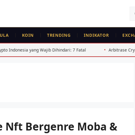
Ca
un
ULA
KOIN
TRENDING
INDIKATOR
EXCH
ia yang Wajib Dihindari: 7 Fatal
Arbitrase Crypto Indone
 Nft Bergenre Moba &