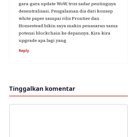
gara-gara update WoW, trus sadar pentingnya
desentralisasi. Pengalaman dia dari konsep
white paper sampai rilis Frontier dan
Homestead bikin saya makin penasaran sama
potensi blockchain ke depannya. Kira-kira
upgrade apa lagi yang
Reply
Tinggalkan komentar
Komentar
Nama
Surel
Situs
web