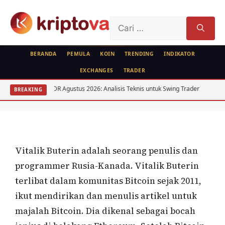
Langsung
ke
Cari
isi
untuk:
BERANDA
PEMULA
KOIN
TRENDING
INDIKATOR
EXCHANGES
TRADER
PROFILE
USD/IDR Agustus 2026: Analisis Teknis untuk Swing Trader
Analisis Ar
BREAKING
Vitalik Buterin Pendiri Ethereum
Oleh
wisnu sukasta
12 November 2020
Vitalik Buterin adalah seorang penulis dan
programmer Rusia-Kanada. Vitalik Buterin
terlibat dalam komunitas Bitcoin sejak 2011,
ikut mendirikan dan menulis artikel untuk
majalah Bitcoin. Dia dikenal sebagai bocah