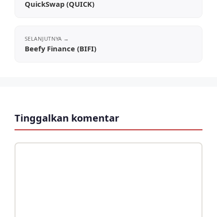
QuickSwap (QUICK)
Beefy Finance (BIFI)
Tinggalkan komentar
Komentar
Nama
Surel
Situs
web