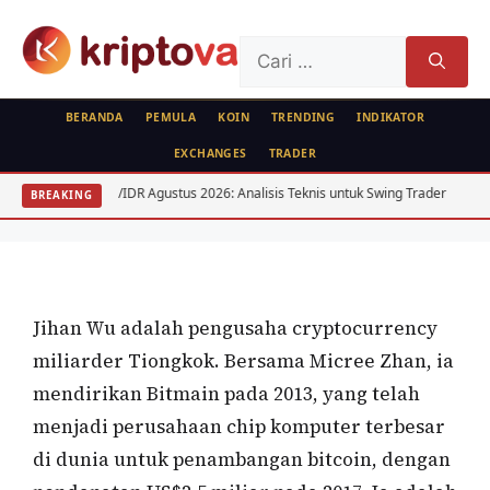
Langsung
ke
Cari
isi
untuk:
BERANDA
PEMULA
KOIN
TRENDING
INDIKATOR
EXCHANGES
TRADER
PROFILE
USD/IDR Agustus 2026: Analisis Teknis untuk Swing Trader
Analisis
BREAKING
Jihan Wu
Oleh
wisnu sukasta
7 Juli 2022
Jihan Wu adalah pengusaha cryptocurrency
miliarder Tiongkok. Bersama Micree Zhan, ia
mendirikan Bitmain pada 2013, yang telah
menjadi perusahaan chip komputer terbesar
di dunia untuk penambangan bitcoin, dengan