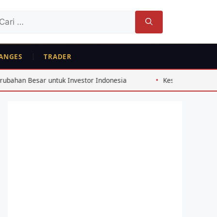
ri
tuk:
ANGES
TRADER
vestor Indonesia
Kesalahan Pemula Crypto Indonesia yang 