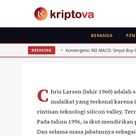
Langsung
ke
isi
BERANDA
PEM
PROFILE
Chris Larsen, Ceo Ri
Konvergensi RSI MACD: Sinyal Buy Crypto Indonesia yang A
BREAKING
Oleh
wisnu sukasta
23 November 2021
C
hris Larsen (lahir 1960) adalah 
malaikat yang terkenal karena
rintisan teknologi silicon valley. T
Pada tahun 1996, ia ikut mendirikan
Dan selama masa jabatannya sebaga