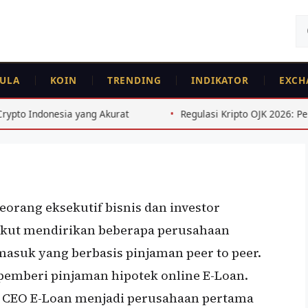
Ca
un
ULA
KOIN
TRENDING
INDIKATOR
EXCH
pple
kurat
Regulasi Kripto OJK 2026: Perubahan Besar untuk In
seorang eksekutif bisnis dan investor
 ikut mendirikan beberapa perusahaan
ermasuk yang berbasis pinjaman peer to peer.
 pemberi pinjaman hipotek online E-Loan.
i CEO E-Loan menjadi perusahaan pertama