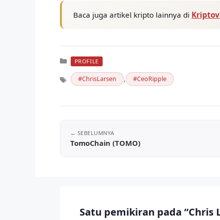
Baca juga artikel kripto lainnya di
Kripto
Kategori
PROFILE
,
ChrisLarsen
CeoRipple
Tag
TomoChain (TOMO)
Satu pemikiran pada “Chris 