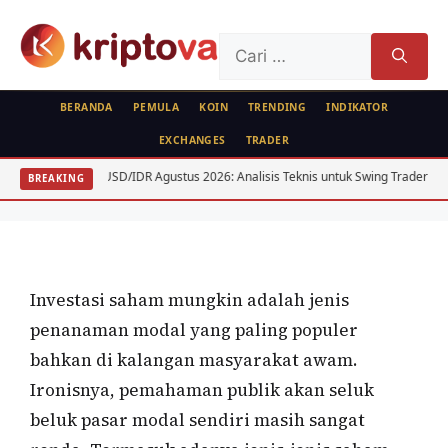
Langsung
ke
Cari
isi
untuk:
BERANDA
PEMULA
KOIN
TRENDING
INDIKATOR
EXCHANGES
TRADER
KRIPTO
USD/IDR Agustus 2026: Analisis Teknis untuk Swing Trader
Anal
BREAKING
Jenis-Jenis Saham
Oleh
wisnu sukasta
4 Desember 2020
Investasi saham mungkin adalah jenis
penanaman modal yang paling populer
bahkan di kalangan masyarakat awam.
Ironisnya, pemahaman publik akan seluk
beluk pasar modal sendiri masih sangat