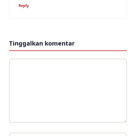
Reply
Tinggalkan komentar
Komentar
Nama
Surel
Situs
web