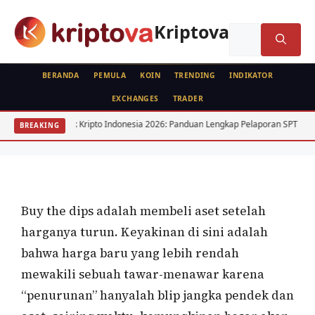
Langsung
ke
Kriptova
Cari
isi
untuk:
BERANDA
PEMULA
KOIN
TRENDING
INDIKATOR
EXCHANGES
TRADER
KRIPTO
Pajak Kripto Indonesia 2026: Panduan Lengkap Pelaporan SPT
15 S
BREAKING
Buy The Dips
Oleh
wisnu sukasta
7 April 2021
Buy the dips adalah membeli aset setelah
harganya turun. Keyakinan di sini adalah
bahwa harga baru yang lebih rendah
mewakili sebuah tawar-menawar karena
“penurunan” hanyalah blip jangka pendek dan