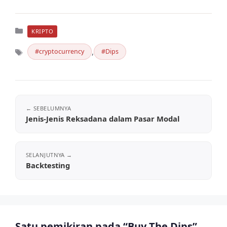
Kategori
KRIPTO
,
cryptocurrency
Dips
Tag
Jenis-Jenis Reksadana dalam Pasar Modal
Backtesting
Satu pemikiran pada “Buy The Dips”