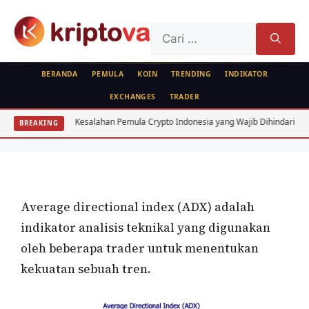
Langsung
ke
Cari
isi
untuk:
BERANDA
PEMULA
KOIN
TRENDING
INDIKATOR
EXCHANGES
TRADER
KRIPTO
Kesalahan Pemula Crypto Indonesia yang Wajib Dihindari: 7 Fatal
BREAKING
Average Directional Index (ADX)
Oleh
wisnu sukasta
24 Februari 2021
Average directional index (ADX) adalah
indikator analisis teknikal yang digunakan
oleh beberapa trader untuk menentukan
kekuatan sebuah tren.