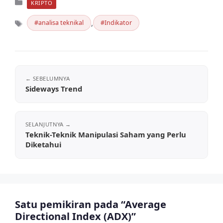
Kategori
KRIPTO
,
analisa teknikal
Indikator
Tag
Sideways Trend
Teknik-Teknik Manipulasi Saham yang Perlu
Diketahui
Satu pemikiran pada “Average
Directional Index (ADX)”