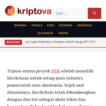
Langsung
ke
Cari
isi
untuk:
BERANDA
PEMULA
KOIN
TRENDING
INDIKATOR
EXCHANGES
TRADER
KOIN
rbitrase Crypto Indonesia: Panduan Selisih Harga BTC ETH
USD/IDR Agus
BREAKING
NEM
Oleh
wisnu sukasta
8 Mei 2020
Tujuan utama proyek
NEM
adalah memiliki
blockchain untuk setiap jenis industri,
pemerintah atau akademisi. Sejak saat
dimulainya, blockchain telah dikembangkan
dengan dua hal sebagai skala fokus dan