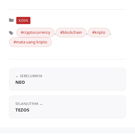
Kategori
KOIN
,
,
,
cryptocurrency
blockchain
kripto
Tag
mata uang kripto
NEO
TEZOS