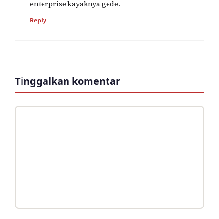
enterprise kayaknya gede.
Reply
Tinggalkan komentar
Komentar
Nama
Surel
Situs
web