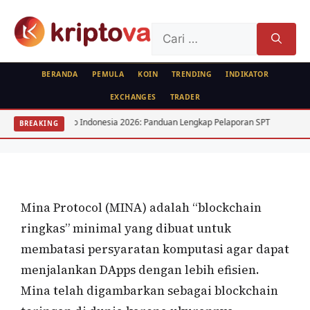
Langsung
ke
Cari
isi
untuk:
BERANDA
PEMULA
KOIN
TRENDING
INDIKATOR
EXCHANGES
TRADER
KOIN
jak Kripto Indonesia 2026: Panduan Lengkap Pelaporan SPT
15 Saham D
BREAKING
Mina Protocol (MINA)
Oleh
wisnu sukasta
27 Januari 2022
Mina Protocol (MINA) adalah “blockchain
ringkas” minimal yang dibuat untuk
membatasi persyaratan komputasi agar dapat
menjalankan DApps dengan lebih efisien.
Mina telah digambarkan sebagai blockchain