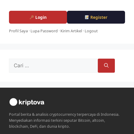
Login
Register
Profil Saya
·
Lupa Password
·
Kirim Artikel
·
Logout
Cari
untuk:
Portal berita & analisis cryptocurrency terpercaya di Indonesia.
Menyediakan informasi terkini seputar Bitcoin, altcoin,
blockchain, DeFi, dan dunia kripto.