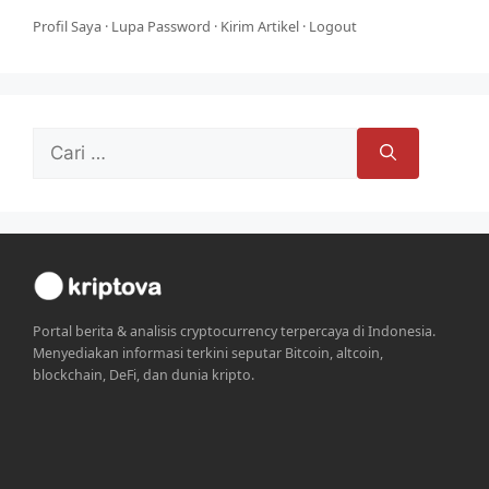
Profil Saya
·
Lupa Password
·
Kirim Artikel
·
Logout
Cari
untuk:
Portal berita & analisis cryptocurrency terpercaya di Indonesia.
Menyediakan informasi terkini seputar Bitcoin, altcoin,
blockchain, DeFi, dan dunia kripto.