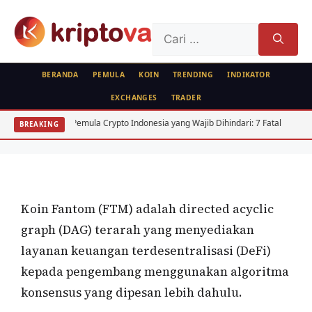
Langsung
ke
Cari
isi
untuk:
BERANDA
PEMULA
KOIN
TRENDING
INDIKATOR
EXCHANGES
TRADER
KOIN
alahan Pemula Crypto Indonesia yang Wajib Dihindari: 7 Fatal
Arbitras
BREAKING
Fantom (FTM)
Oleh
wisnu sukasta
21 Juli 2021
Koin Fantom (FTM) adalah directed acyclic
graph (DAG) terarah yang menyediakan
layanan keuangan terdesentralisasi (DeFi)
kepada pengembang menggunakan algoritma
konsensus yang dipesan lebih dahulu.