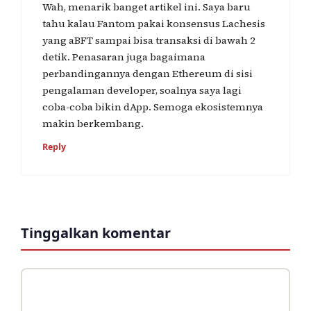
Wah, menarik banget artikel ini. Saya baru
tahu kalau Fantom pakai konsensus Lachesis
yang aBFT sampai bisa transaksi di bawah 2
detik. Penasaran juga bagaimana
perbandingannya dengan Ethereum di sisi
pengalaman developer, soalnya saya lagi
coba-coba bikin dApp. Semoga ekosistemnya
makin berkembang.
Reply
Tinggalkan komentar
Komentar
Nama
Surel
Situs
web