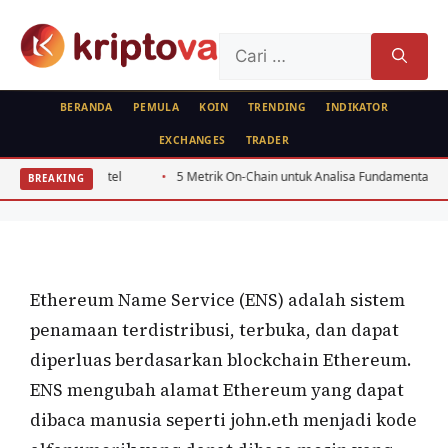
Langsung
ke
Cari
isi
untuk:
BERANDA
PEMULA
KOIN
TRENDING
INDIKATOR
EXCHANGES
TRADER
KOIN
estor Ritel
5 Metrik On-Chain untuk Analisa Fundamental Token PoS 20
BREAKING
Ethereum Name Service (ENS)
Oleh
wisnu sukasta
7 Juni 2022
Ethereum Name Service (ENS) adalah sistem
penamaan terdistribusi, terbuka, dan dapat
diperluas berdasarkan blockchain Ethereum.
ENS mengubah alamat Ethereum yang dapat
dibaca manusia seperti john.eth menjadi kode