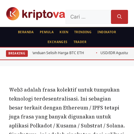
Langsung
ke
Cari
isi
untuk:
BERANDA
PEMULA
KOIN
TRENDING
INDIKATOR
EXCHANGES
TRADER
FEATURED
sia: Panduan Selisih Harga BTC ETH
USD/IDR Agustus 2026: Analisis Tek
BREAKING
Web3
Oleh
wisnu sukasta
13 Juli 2022
Web3 adalah frasa kolektif untuk tumpukan
teknologi terdesentralisasi. Ini sebagian
besar terkait dengan Ethereum / IPFS tetapi
juga frasa yang banyak digunakan untuk
aplikasi Polkadot / Kusama / Substrat / Solana.