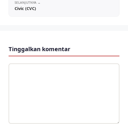
Civic (CVC)
Tinggalkan komentar
Komentar
Nama
Surel
Situs
web