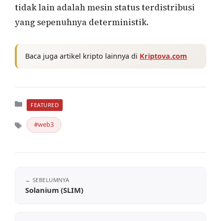
tidak lain adalah mesin status terdistribusi
yang sepenuhnya deterministik.
Baca juga artikel kripto lainnya di
Kriptova.com
Kategori
FEATURED
web3
Tag
Solanium (SLIM)