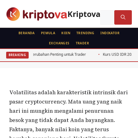
Langsung
ke
Kriptova
Cari
isi
untuk:
BERANDA
PEMULA
KOIN
TRENDING
INDIKATOR
EXCHANGES
TRADER
KRIPTO
FEATURED
Cara Short Crypto: Untung Selama
ahan Penting untuk Trader
Kurs USD IDR 2026: 5 Faktor Penggerak Pel
BREAKING
Crash dan Retracement
Oleh
wisnu sukasta
26 Juli 2022
Volatilitas adalah karakteristik intrinsik dari
pasar cryptocurrency. Mata uang yang naik
hari ini mungkin mengalami penurunan
besok yang tidak dapat Anda bayangkan.
Faktanya, banyak nilai koin yang terus