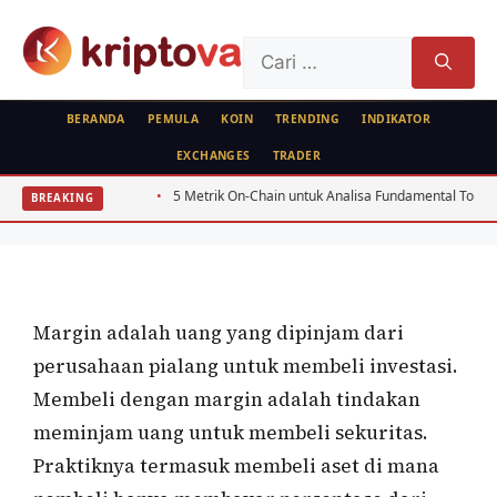
Langsung
ke
Cari
isi
untuk:
BERANDA
PEMULA
KOIN
TRENDING
INDIKATOR
EXCHANGES
TRADER
KRIPTO
SAHAM
FEATURED
or Ritel
5 Metrik On-Chain untuk Analisa Fundamental Token PoS 2026
BREAKING
Apa itu Margin Dalam Trading?
Oleh
wisnu sukasta
18 November 2020
Margin adalah uang yang dipinjam dari
perusahaan pialang untuk membeli investasi.
Membeli dengan margin adalah tindakan
meminjam uang untuk membeli sekuritas.
Praktiknya termasuk membeli aset di mana