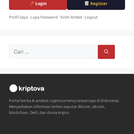
Login
Register
Profil Saya
·
Lupa Password
·
Kirim Artikel
·
Logout
Cari
untuk:
Portal berita & analisis cryptocurrency terpercaya di Indonesia.
Menyediakan informasi terkini seputar Bitcoin, altcoin,
blockchain, DeFi, dan dunia kripto.