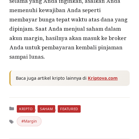
selama yang Anda inginkan, asalkan Anda
memenuhi kewajiban Anda seperti
membayar bunga tepat waktu atas dana yang
dipinjam. Saat Anda menjual saham dalam
akun margin, hasilnya akan masuk ke broker
Anda untuk pembayaran kembali pinjaman
sampai lunas.
Baca juga artikel kripto lainnya di
Kriptova.com
Kategori
,
,
KRIPTO
SAHAM
FEATURED
Margin
Tag