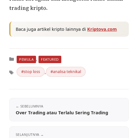
trading kripto.
Baca juga artikel kripto lainnya di
Kriptova.com
Kategori
,
PEMULA
FEATURED
,
stop loss
analisa teknikal
Tag
Over Trading atau Terlalu Sering Trading