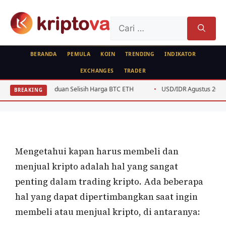
Langsung
ke
Cari
isi
untuk:
BERANDA
PEMULA
KOIN
TRENDING
INDIKATOR
EXCHANGES
TRADER
PEMULA
FEATURED
Kapan Harus Membeli dan Menjual
duan Selisih Harga BTC ETH
USD/IDR Agustus 2026: Analisis Teknis unt
BREAKING
Kripto
Oleh
Kripto Master
14 April 2023
Mengetahui kapan harus membeli dan
menjual kripto adalah hal yang sangat
penting dalam trading kripto. Ada beberapa
hal yang dapat dipertimbangkan saat ingin
membeli atau menjual kripto, di antaranya: