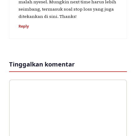
malah nyesel. Mungkin next time harus lebih
seimbang, termasuk soal stop loss yang juga
ditekankan di sini. Thanks!
Reply
Tinggalkan komentar
Komentar
Nama
Surel
Situs
web