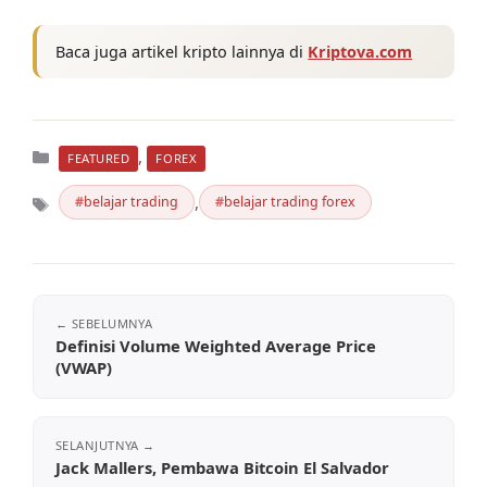
Baca juga artikel kripto lainnya di
Kriptova.com
Kategori
,
FEATURED
FOREX
,
belajar trading
belajar trading forex
Tag
Definisi Volume Weighted Average Price
(VWAP)
Jack Mallers, Pembawa Bitcoin El Salvador