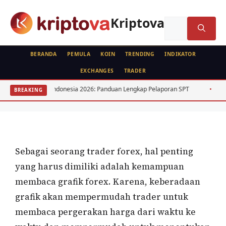
Langsung
ke
Kriptova
Cari
isi
untuk:
BERANDA
PEMULA
KOIN
TRENDING
INDIKATOR
EXCHANGES
TRADER
FEATURED
FOREX
Jenis-Jenis Grafik Forex dan Cara
 Kripto Indonesia 2026: Panduan Lengkap Pelaporan SPT
15 Saham Divid
BREAKING
Membacanya
Oleh
Bela Citra
27 Juni 2021
Sebagai seorang trader forex, hal penting
yang harus dimiliki adalah kemampuan
membaca grafik forex. Karena, keberadaan
grafik akan mempermudah trader untuk
membaca pergerakan harga dari waktu ke