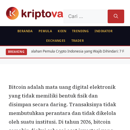
Langsung
ke
Cari
isi
untuk:
BERANDA
PEMULA
KOIN
TRENDING
INDIKATOR
EXCHANGES
TRADER
FEATURED
Hal-Hal yang Perlu Diperhatikan
Kesalahan Pemula Crypto Indonesia yang Wajib Dihindari: 7 Fatal
BREAKING
Sebelum Membeli Bitcoin
Oleh
Bela Citra
26 April 2021
Bitcoin adalah mata uang digital elektronik
yang tidak memiliki bentuk fisik dan
disimpan secara daring. Transaksinya tidak
membutuhkan perantara dan tidak dikelola
oleh suatu institusi. Di tahun 2026, bitcoin