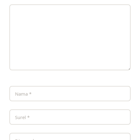
Komentar
Nama
Surel
Situs
web