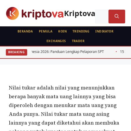
Langsung
ke
Kriptova
Cari
isi
untuk:
BERANDA
PEMULA
KOIN
TRENDING
INDIKATOR
EXCHANGES
TRADER
FEATURED
FOREX
Faktor-Faktor yang Memengaruhi Nilai
ripto Indonesia 2026: Panduan Lengkap Pelaporan SPT
15 Saham Dividen
BREAKING
Tukar Forex
Oleh
Bela Citra
21 Agustus 2021
Nilai tukar adalah nilai yang menunjukkan
berapa banyak mata uang lainnya yang bisa
diperoleh dengan menukar mata uang yang
Anda punya. Nilai tukar mata uang asing
lainnya yang dapat diketahui akan membuka