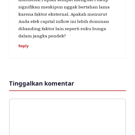
signifikan meskipun nggak bertahan lama
karena faktor eksternal. Apakah menurut
Anda efek capital inflow ini lebih dominan
dibanding faktor lain seperti suku bunga
dalam jangka pendek?
Reply
Tinggalkan komentar
Komentar
Nama
Surel
Situs
web