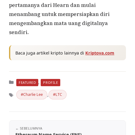
pertamanya dari Hearn dan mulai
menambang untuk mempersiapkan diri
mengembangkan mata uang digitalnya
sendiri.
Baca juga artikel kripto lainnya di
Kriptova.com
Kategori
,
FEATURED
PROFILE
,
Charlie Lee
LTC
Tag
Ethereum Name Service (ENS)