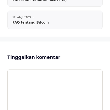
FAQ tentang Bitcoin
Tinggalkan komentar
Komentar
Nama
Surel
Situs
web