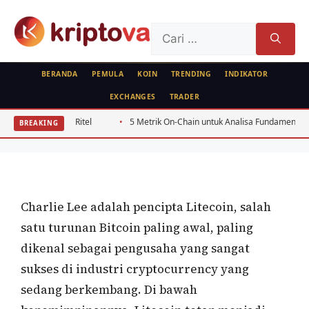
Langsung
ke
Cari
isi
untuk:
BERANDA
PEMULA
KOIN
TRENDING
INDIKATOR
EXCHANGES
TRADER
FEATURED
PROFILE
nvestor Ritel
5 Metrik On-Chain untuk Analisa Fundamental Token PoS
BREAKING
Charlie Lee
Oleh
wisnu sukasta
7 Juni 2022
Charlie Lee adalah pencipta Litecoin, salah
satu turunan Bitcoin paling awal, paling
dikenal sebagai pengusaha yang sangat
sukses di industri cryptocurrency yang
sedang berkembang. Di bawah