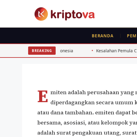
Langsung
ke
isi
BERANDA
PEM
FEATURED
PASAR MODAL
Apa Itu Emiten?
estor Indonesia
Kesalahan Pemula Crypto Indonesia yang W
BREAKING
Oleh
wisnu sukasta
26 Oktober 2020
E
miten adalah perusahaan yang
diperdagangkan secara umum k
atau dana tambahan. emiten dapat b
bersama, asosiasi, atau kelompok yan
adalah surat pengakuan utang, sura