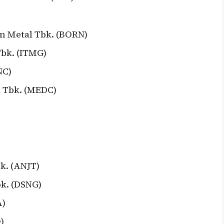
 Metal Tbk. (BORN)
bk. (ITMG)
NC)
 Tbk. (MEDC)
k. (ANJT)
k. (DSNG)
A)
)