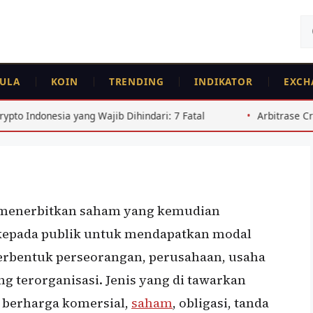
Ca
un
ULA
KOIN
TRENDING
INDIKATOR
EXCH
ajib Dihindari: 7 Fatal
Arbitrase Crypto Indonesia: Pand
 menerbitkan saham yang kemudian
epada publik untuk mendapatkan modal
erbentuk perseorangan, perusahaan, usaha
g terorganisasi. Jenis yang di tawarkan
t berharga komersial,
saham
, obligasi, tanda