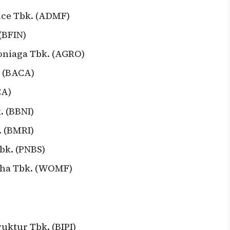
nce Tbk. (ADMF)
(BFIN)
oniaga Tbk. (AGRO)
. (BACA)
CA)
. (BBNI)
. (BMRI)
bk. (PNBS)
tha Tbk. (WOMF)
uktur Tbk. (BIPI)