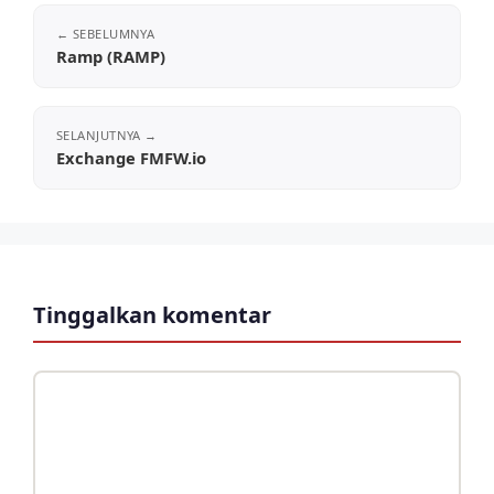
Ramp (RAMP)
Exchange FMFW.io
Tinggalkan komentar
Komentar
Nama
Surel
Situs
web