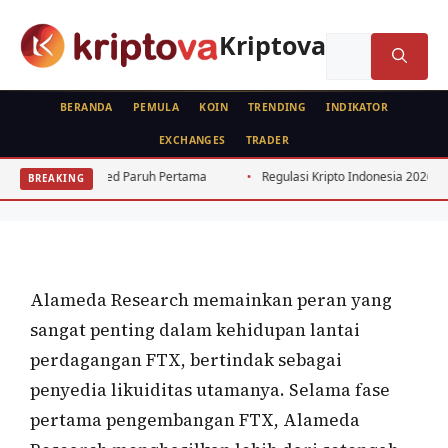
Langsung
ke
Kriptova
Cari
isi
untuk:
BERANDA
PEMULA
KOIN
TRENDING
INDIKATOR
EXCHANGES
TRADER
FEATURED
e Fed Paruh Pertama
Regulasi Kripto Indonesia 2026: Perubahan Pentin
BREAKING
Alameda Research
Oleh
wisnu sukasta
11 Juli 2022
Alameda Research memainkan peran yang
sangat penting dalam kehidupan lantai
perdagangan FTX, bertindak sebagai
penyedia likuiditas utamanya. Selama fase
pertama pengembangan FTX, Alameda