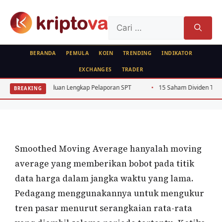
Langsung
ke
Cari
isi
untuk:
BERANDA
PEMULA
KOIN
TRENDING
INDIKATOR
EXCHANGES
TRADER
ANALISA TEKNIKAL
RUJUKAN
FEATURED
026: Panduan Lengkap Pelaporan SPT
15 Saham Dividen Tinggi BEJ Rutin
BREAKING
Smoothed Moving Average
Oleh
wisnu sukasta
20 Mei 2022
Smoothed Moving Average hanyalah moving
average yang memberikan bobot pada titik
data harga dalam jangka waktu yang lama.
Pedagang menggunakannya untuk mengukur
tren pasar menurut serangkaian rata-rata