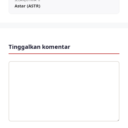
Astar (ASTR)
Tinggalkan komentar
Komentar
Nama
Surel
Situs
web