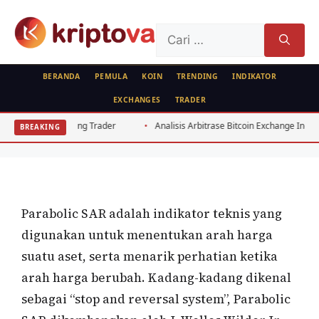
Langsung
ke
Cari
isi
untuk:
BERANDA
PEMULA
KOIN
TRENDING
INDIKATOR
EXCHANGES
TRADER
ANALISA TEKNIKAL
RUJUKAN
FEATURED
 untuk Swing Trader
Analisis Arbitrase Bitcoin Exchange Indonesia 2026
BREAKING
Parabolic SAR
Oleh
wisnu sukasta
17 Mei 2022
Parabolic SAR adalah indikator teknis yang
digunakan untuk menentukan arah harga
suatu aset, serta menarik perhatian ketika
arah harga berubah. Kadang-kadang dikenal
sebagai “stop and reversal system”, Parabolic