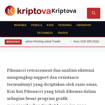
Langsung
ke
Kriptova
Cari
isi
untuk:
BERANDA
PEMULA
KOIN
TRENDING
INDIKATOR
EXCHANGES
TRADER
ANALISA TEKNIKAL
RUJUKAN
FEATURED
Bagaimana Membuat Level Fibonacci
Perubahan Penting untuk Trader
Kurs USD IDR 2026: 5 Faktor Penggerak
BREAKING
Retracement?
Oleh
wisnu sukasta
27 April 2022
Fibonacci retracement dan analisis ekstensi
mengungkap support dan resistance
tersembunyi yang diciptakan oleh rasio emas.
Kisi-kisi Fibonacci yang telah dikemas dalam
sebagian besar program grafik