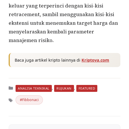
keluar yang terperinci dengan kisi-kisi
retracement, sambil menggunakan kisi-kisi
ekstensi untuk menemukan target harga dan
menyelaraskan kembali parameter
manajemen risiko.
Baca juga artikel kripto lainnya di
Kriptova.com
Kategori
,
,
ANALISA TEKNIKAL
RUJUKAN
FEATURED
Fibbonaci
Tag