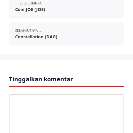
Coin JOE (JOE)
Constellation (DAG)
Tinggalkan komentar
Komentar
Nama
Surel
Situs
web