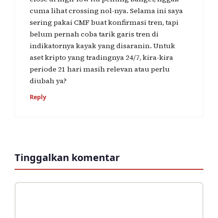
cuma lihat crossing nol-nya. Selama ini saya
sering pakai CMF buat konfirmasi tren, tapi
belum pernah coba tarik garis tren di
indikatornya kayak yang disaranin. Untuk
aset kripto yang tradingnya 24/7, kira-kira
periode 21 hari masih relevan atau perlu
diubah ya?
Reply
Tinggalkan komentar
Komentar
Nama
Surel
Situs
web