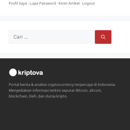
Profil Saya
·
Lupa Password
·
Kirim Artikel
·
Logout
Cari
untuk:
Portal berita & analisis cryptocurrency terpercaya di Indonesia.
Menyediakan informasi terkini seputar Bitcoin, altcoin,
blockchain, DeFi, dan dunia kripto.