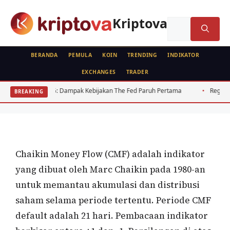
Langsung
ke
Kriptova
Cari
isi
untuk:
BERANDA
PEMULA
KOIN
TRENDING
INDIKATOR
EXCHANGES
TRADER
ANALISA TEKNIKAL
FEATURED
2026: Dampak Kebijakan The Fed Paruh Pertama
Regulasi Kripto Indon
BREAKING
Chaikin Money Flow (CMF)
Oleh
wisnu sukasta
7 April 2022
Chaikin Money Flow (CMF) adalah indikator
yang dibuat oleh Marc Chaikin pada 1980-an
untuk memantau akumulasi dan distribusi
saham selama periode tertentu. Periode CMF
default adalah 21 hari. Pembacaan indikator