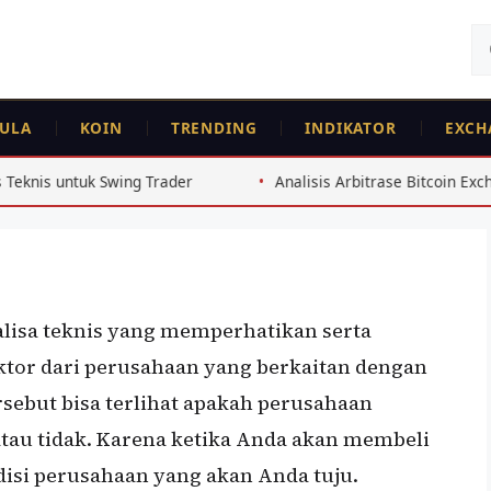
Ca
un
LA
ULA
KOIN
TRENDING
INDIKATOR
EXCH
l Alat Utama Bagi
Trader
Analisis Arbitrase Bitcoin Exchange Indonesia 2026
alisa teknis yang memperhatikan serta
tor dari perusahaan yang berkaitan dengan
rsebut bisa terlihat apakah perusahaan
atau tidak. Karena ketika Anda akan membeli
isi perusahaan yang akan Anda tuju.