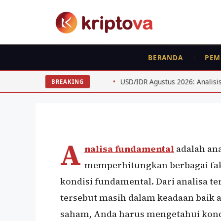
Langsung
ke
isi
ANALISA FUNDAMENTAL
RUJUKAN
PEMU
BERANDA
PEM
Analisa Fundamenta
Investor
 ETH
USD/IDR Agustus 2026: Analisis Teknis untuk Swing 
BREAKING
Oleh
Bela Citra
17 April 2020
A
nalisa fundamental
adalah an
memperhitungkan berbagai fak
kondisi fundamental. Dari analisa te
tersebut masih dalam keadaan baik 
saham, Anda harus mengetahui kond