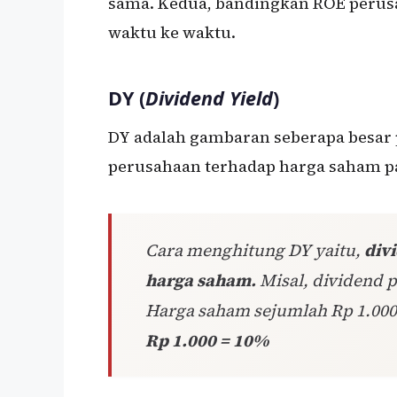
sama. Kedua, bandingkan ROE perusah
waktu ke waktu.
DY (
Dividend Yield
)
DY adalah gambaran seberapa besar
perusahaan terhadap harga saham pa
Cara menghitung DY yaitu,
div
harga saham.
Misal, dividend 
Harga saham sejumlah Rp 1.000
Rp 1.000 = 10%