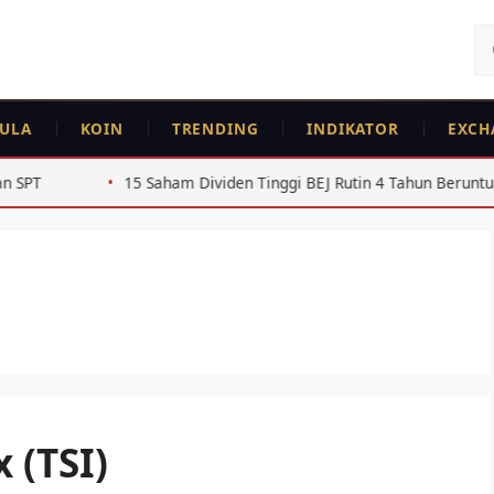
Ca
un
ULA
KOIN
TRENDING
INDIKATOR
EXCH
Dividen Tinggi BEJ Rutin 4 Tahun Beruntun 2022-2025
US
 (TSI)