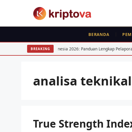
Langsung
ke
isi
BERANDA
PEM
Indonesia 2026: Panduan Lengkap Pelaporan SPT
15 Saham 
BREAKING
analisa teknikal
True Strength Index