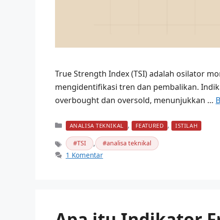
True Strength Index (TSI) adalah osilator 
mengidentifikasi tren dan pembalikan. Ind
overbought dan oversold, menunjukkan …
B
Kategori
,
,
ANALISA TEKNIKAL
FEATURED
ISTILAH
,
TSI
analisa teknikal
Tag
1 Komentar
Apa itu Indikator F