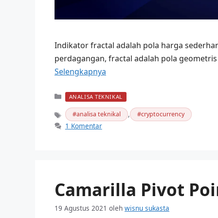
Indikator fractal adalah pola harga sederhan
perdagangan, fractal adalah pola geometri
Selengkapnya
Kategori
ANALISA TEKNIKAL
,
analisa teknikal
cryptocurrency
Tag
1 Komentar
Camarilla Pivot Poi
19 Agustus 2021
oleh
wisnu sukasta