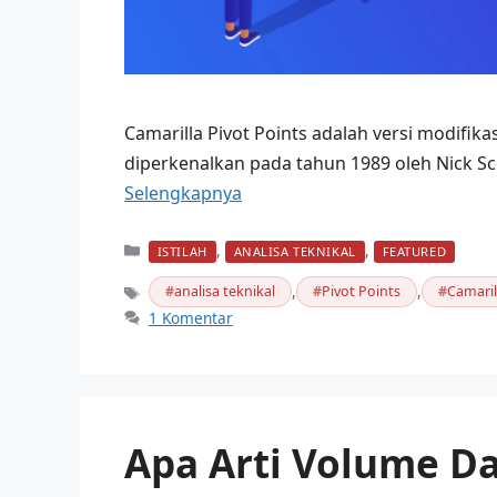
Camarilla Pivot Points adalah versi modifikasi
diperkenalkan pada tahun 1989 oleh Nick Sc
Selengkapnya
Kategori
,
,
ISTILAH
ANALISA TEKNIKAL
FEATURED
,
,
analisa teknikal
Pivot Points
Camaril
Tag
1 Komentar
Apa Arti Volume D