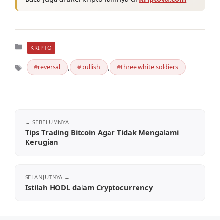
Kategori
KRIPTO
,
,
reversal
bullish
three white soldiers
Tag
Tips Trading Bitcoin Agar Tidak Mengalami
Kerugian
Istilah HODL dalam Cryptocurrency