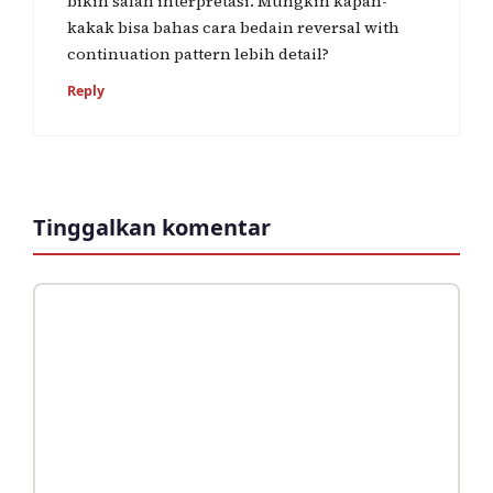
bikin salah interpretasi. Mungkin kapan-
kakak bisa bahas cara bedain reversal with
continuation pattern lebih detail?
Reply
Tinggalkan komentar
Komentar
Nama
Surel
Situs
web