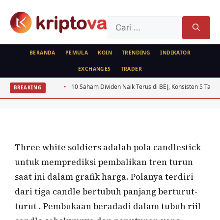
Langsung
ke
Cari
isi
untuk:
BERANDA
PEMULA
KOIN
TRENDING
INDIKATOR
EXCHANGES
TRADER
KRIPTO
oS 2026
10 Saham Dividen Naik Terus di BEJ, Konsisten 5 Tahun
BREAKING
Three White Soldiers
Oleh
wisnu sukasta
3 Mei 2021
Three white soldiers adalah pola candlestick
untuk memprediksi pembalikan tren turun
saat ini dalam grafik harga. Polanya terdiri
dari tiga candle bertubuh panjang berturut-
turut . Pembukaan beradadi dalam tubuh riil