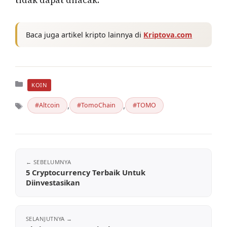
tidak dapat dilacak.
Baca juga artikel kripto lainnya di
Kriptova.com
Kategori
KOIN
,
,
Altcoin
TomoChain
TOMO
Tag
5 Cryptocurrency Terbaik Untuk
Diinvestasikan