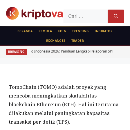
Langsung
ke
Cari
isi
untuk:
BERANDA
PEMULA
KOIN
TRENDING
INDIKATOR
EXCHANGES
TRADER
KOIN
jak Kripto Indonesia 2026: Panduan Lengkap Pelaporan SPT
15 Saham D
BREAKING
TomoChain (TOMO)
Oleh
wisnu sukasta
22 November 2021
TomoChain (TOMO) adalah proyek yang
mencoba meningkatkan skalabilitas
blockchain Ethereum (ETH). Hal ini terutama
dilakukan melalui peningkatan kapasitas
transaksi per detik (TPS).