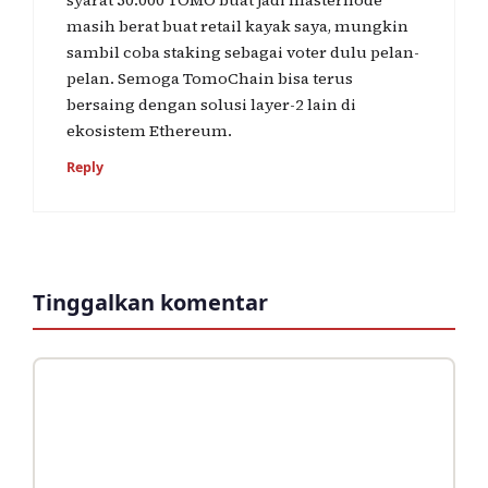
masih berat buat retail kayak saya, mungkin
sambil coba staking sebagai voter dulu pelan-
pelan. Semoga TomoChain bisa terus
bersaing dengan solusi layer-2 lain di
ekosistem Ethereum.
Reply
Tinggalkan komentar
Komentar
Nama
Surel
Situs
web