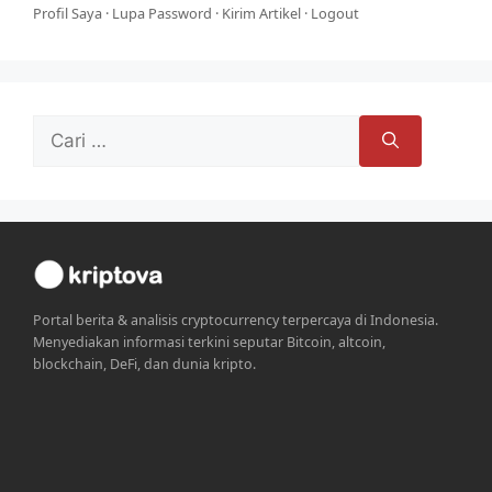
Profil Saya
·
Lupa Password
·
Kirim Artikel
·
Logout
Cari
untuk:
Portal berita & analisis cryptocurrency terpercaya di Indonesia.
Menyediakan informasi terkini seputar Bitcoin, altcoin,
blockchain, DeFi, dan dunia kripto.