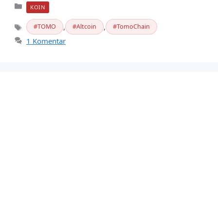
Kategori
KOIN
,
,
TOMO
Altcoin
TomoChain
Tag
1 Komentar