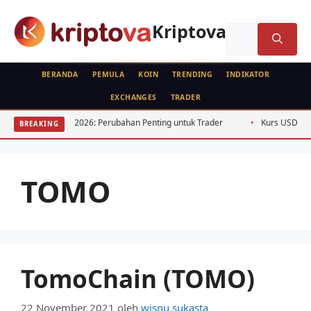
Langsung
ke
Kriptova
Cari
isi
untuk:
BERANDA
PEMULA
KOIN
TRENDING
INDIKATOR
EXCHANGES
TRADER
pto Indonesia 2026: Perubahan Penting untuk Trader
Kurs USD IDR 2026
BREAKING
TOMO
TomoChain (TOMO)
22 November 2021
oleh
wisnu sukasta