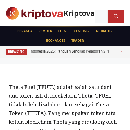
Langsung
ke
Kriptova
Cari
isi
untuk:
BERANDA
PEMULA
KOIN
TRENDING
INDIKATOR
EXCHANGES
TRADER
KOIN
 Kripto Indonesia 2026: Panduan Lengkap Pelaporan SPT
15 Saham Divid
BREAKING
Theta Fuel(TFUEL)
Oleh
wisnu sukasta
13 Oktober 2021
Theta Fuel (TFUEL) adalah salah satu dari
dua token asli di blockchain Theta. TFUEL
tidak boleh disalahartikan sebagai Theta
Token (THETA). Yang merupakan token tata
kelola blockchain Theta yang didukung oleh