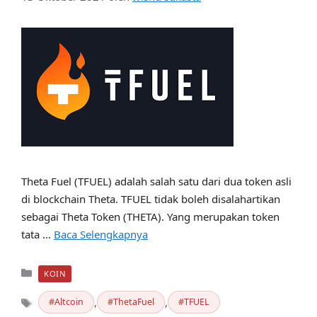
Theta Fuel (TFUEL) adalah salah satu dari dua token asli
di blockchain Theta. TFUEL tidak boleh disalahartikan
sebagai Theta Token (THETA). Yang merupakan token
tata …
Baca Selengkapnya
Kategori
KOIN
,
,
Altcoin
ThetaFuel
TFUEL
Tag