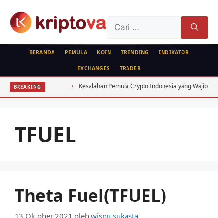
Langsung
ke
Cari
isi
untuk:
BERANDA
PEMULA
KOIN
TRENDING
INDIKATOR
EXCHANGES
TRADER
estor Indonesia
Kesalahan Pemula Crypto Indonesia yang Wajib Dihindari
BREAKING
TFUEL
Theta Fuel(TFUEL)
13 Oktober 2021
oleh
wisnu sukasta