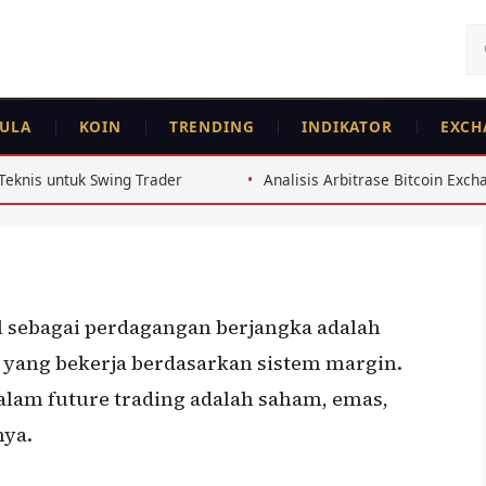
Ca
un
ULA
KOIN
TRENDING
INDIKATOR
EXCH
akukan Future Trading
Trader
Analisis Arbitrase Bitcoin Exchange Indonesia 2026
al sebagai perdagangan berjangka adalah
f yang bekerja berdasarkan sistem margin.
lam future trading adalah saham, emas,
nya.