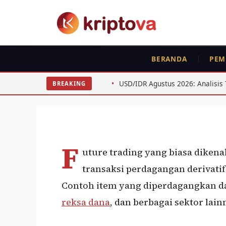
Langsung
ke
isi
BERANDA
PEM
KRIPTO
Metode dan Tips Mel
 ETH
USD/IDR Agustus 2026: Analisis Teknis untuk Swing 
BREAKING
Oleh
Bela Citra
13 Oktober 2021
F
uture trading yang biasa diken
transaksi perdagangan derivati
Contoh item yang diperdagangkan da
reksa dana
, dan berbagai sektor lain