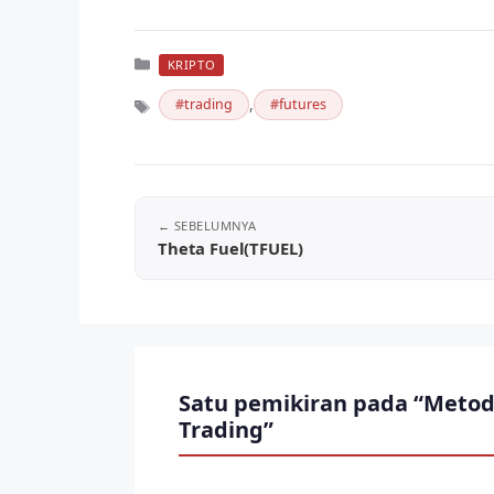
Kategori
KRIPTO
,
trading
futures
Tag
Theta Fuel(TFUEL)
Satu pemikiran pada “Metod
Trading”