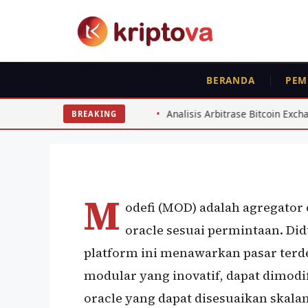
Langsung
ke
isi
BERANDA
PEM
KOIN
Modefi (MOD)
ader
Analisis Arbitrase Bitcoin Exchange Indonesia 2026
BREAKING
Oleh
wisnu sukasta
26 Juli 2022
M
odefi (MOD) adalah agregator 
oracle sesuai permintaan. Did
platform ini menawarkan pasar terd
modular yang inovatif, dapat dimodif
oracle yang dapat disesuaikan skal