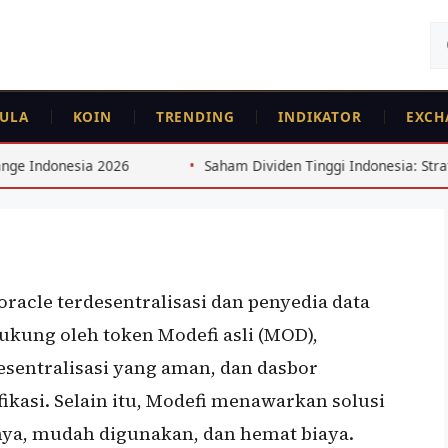
Ca
un
ULA
KOIN
TRENDING
INDIKATOR
EXCH
Saham Dividen Tinggi Indonesia: Strategi 8%+ dari Consu
oracle terdesentralisasi dan penyedia data
ukung oleh token Modefi asli (MOD),
esentralisasi yang aman, dan dasbor
ikasi. Selain itu, Modefi menawarkan solusi
anya, mudah digunakan, dan hemat biaya.