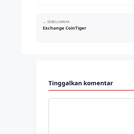
Exchange CoinTiger
Tinggalkan komentar
Komentar
Nama
Surel
Situs
web