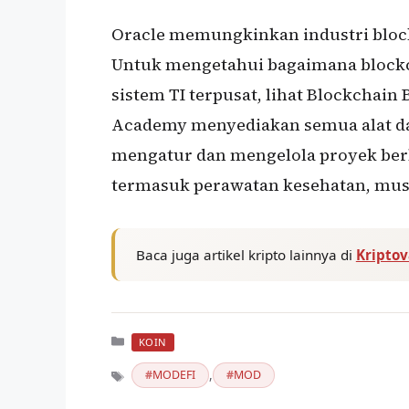
Oracle memungkinkan industri bloc
Untuk mengetahui bagaimana blockc
sistem TI terpusat, lihat Blockchain
Academy menyediakan semua alat da
mengatur dan mengelola proyek berba
termasuk perawatan kesehatan, musi
Baca juga artikel kripto lainnya di
Kripto
Kategori
KOIN
,
MODEFI
MOD
Tag