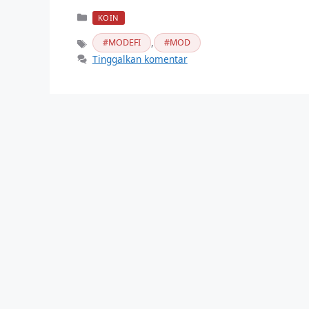
Kategori
KOIN
,
MODEFI
MOD
Tag
Tinggalkan komentar