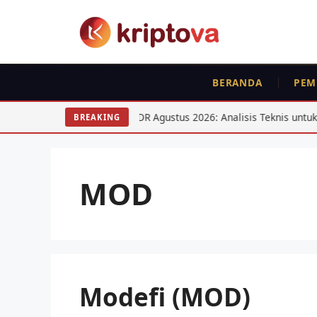
Langsung
ke
isi
BERANDA
PEM
 ETH
USD/IDR Agustus 2026: Analisis Teknis untuk Swing T
BREAKING
MOD
Modefi (MOD)