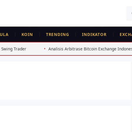
Ca
un
ULA
KOIN
TRENDING
INDIKATOR
EXCH
rader
Analisis Arbitrase Bitcoin Exchange Indonesia 2026