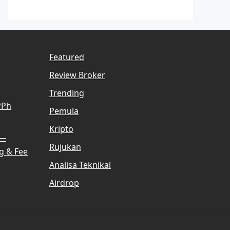
Featured
Review Broker
Trending
PPh
Pemula
Kripto
 —
Rujukan
g & Fee
Analisa Teknikal
Airdrop