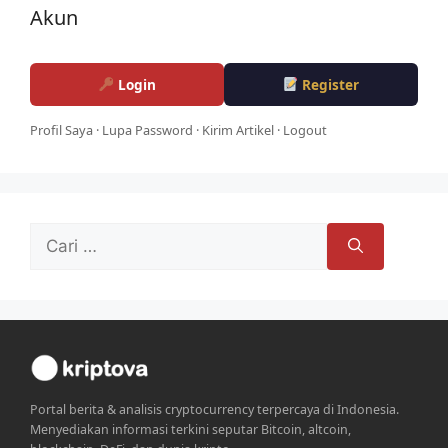
Akun
Login
Register
Profil Saya
·
Lupa Password
·
Kirim Artikel
·
Logout
Cari
untuk:
Portal berita & analisis cryptocurrency terpercaya di Indonesia.
Menyediakan informasi terkini seputar Bitcoin, altcoin,