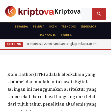
Langsung
ke
Kriptova
Cari
isi
untuk:
BERANDA
PEMULA
KOIN
TRENDING
INDIKATOR
EXCHANGES
TRADER
KRIPTO
KOIN
ajak Kripto Indonesia 2026: Panduan Lengkap Pelaporan SPT
15 Saham 
BREAKING
Hathor(HTR)
Oleh
wisnu sukasta
30 Juni 2021
Koin Hathor(HTR) adalah blockchain yang
skalabel dan mudah untuk aset digital.
Jaringan ini menggunakan arsitektur yang
sama sekali baru, hasil langsung dari lebih
dari tujuh tahun penelitian akademis yang