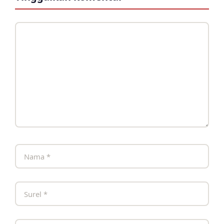
Komentar
Nama
Surel
Situs
web