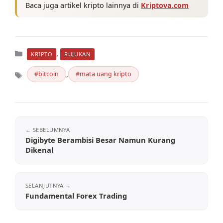
Baca juga artikel kripto lainnya di
Kriptova.com
Kategori
,
KRIPTO
RUJUKAN
,
bitcoin
mata uang kripto
Tag
Digibyte Berambisi Besar Namun Kurang
Dikenal
Fundamental Forex Trading