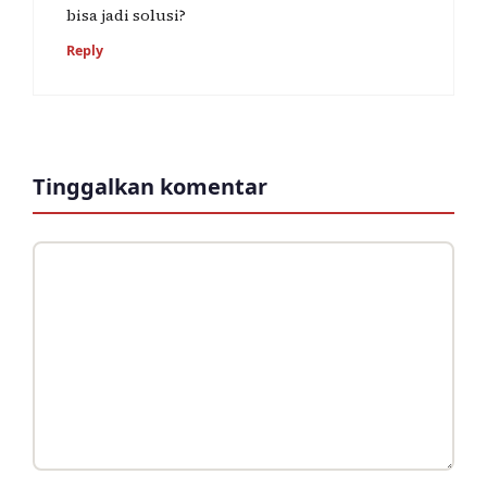
bisa jadi solusi?
Reply
Tinggalkan komentar
Komentar
Nama
Surel
Situs
web