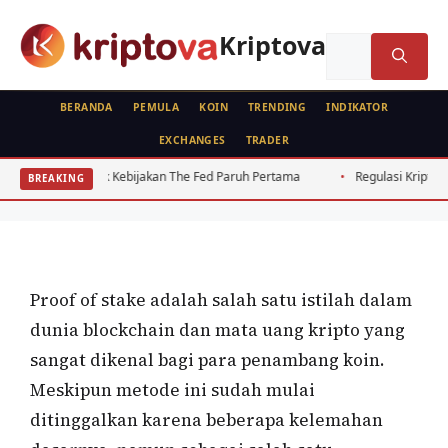
Langsung
ke
Kriptova
Cari
isi
untuk:
BERANDA
PEMULA
KOIN
TRENDING
INDIKATOR
EXCHANGES
TRADER
KRIPTO
RUJUKAN
Proof of Stake, Validasi Berdasarkan
 Dampak Kebijakan The Fed Paruh Pertama
Regulasi Kripto Indonesia 
BREAKING
Jaminan
Oleh
Ahmad Sofyan
16 Mei 2020
Proof of stake adalah salah satu istilah dalam
dunia blockchain dan mata uang kripto yang
sangat dikenal bagi para penambang koin.
Meskipun metode ini sudah mulai
ditinggalkan karena beberapa kelemahan