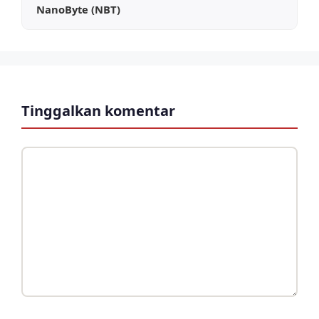
NanoByte (NBT)
Tinggalkan komentar
Komentar
Nama
Surel
Situs
web