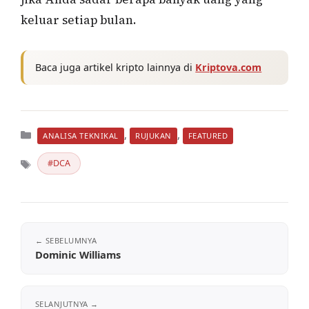
keluar setiap bulan.
Baca juga artikel kripto lainnya di
Kriptova.com
Kategori
,
,
ANALISA TEKNIKAL
RUJUKAN
FEATURED
DCA
Tag
Dominic Williams