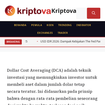
Langsung
ke
Kriptova
Cari
isi
untuk:
BERANDA
PEMULA
KOIN
TRENDING
INDIKATOR
EXCHANGES
TRADER
ANALISA TEKNIKAL
RUJUKAN
FEATURED
22-2025
USD IDR 2026: Dampak Kebijakan The Fed Paruh Pertama
BREAKING
Dollar Cost Averaging (DCA)
Oleh
wisnu sukasta
28 Juli 2022
Dollar Cost Averaging (DCA) adalah teknik
investasi yang memungkinkan investor untuk
membeli aset dalam jumlah dolar tetap
secara teratur. Ini didasarkan pada prinsip
bahwa dengan rata-rata pembelian seseorang