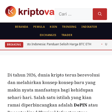
Langsung
ke
Cari
isi
untuk:
BERANDA
PEMULA
KOIN
TRENDING
INDIKATOR
ISTILAH
EXCHANGES
TRADER
DePIN: Istilah yang Mengubah Cara
Indonesia Bangun Infrastruktur Digital
se Crypto Indonesia: Panduan Selisih Harga BTC ETH
USD/IDR Agustus 2
BREAKING
Secara Kolaboratif
Oleh
Kripto Master
25 Mei 2026
Di tahun 2026, dunia kripto terus berevolusi
dan melahirkan konsep-konsep baru yang
makin nyata manfaatnya bagi kehidupan
sehari-hari. Salah satu istilah yang kian
ramai diperbincangkan adalah
DePIN
atau