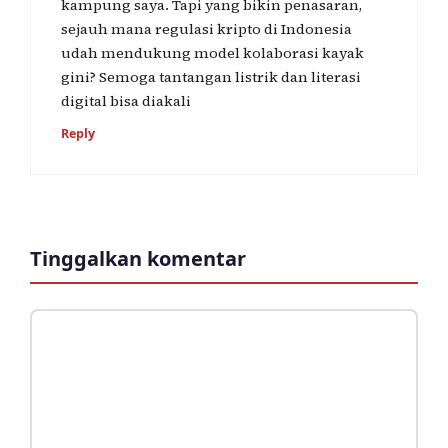
kampung saya. Tapi yang bikin penasaran,
sejauh mana regulasi kripto di Indonesia
udah mendukung model kolaborasi kayak
gini? Semoga tantangan listrik dan literasi
digital bisa diakali
Reply
Tinggalkan komentar
Komentar
Nama
Surel
Situs
web