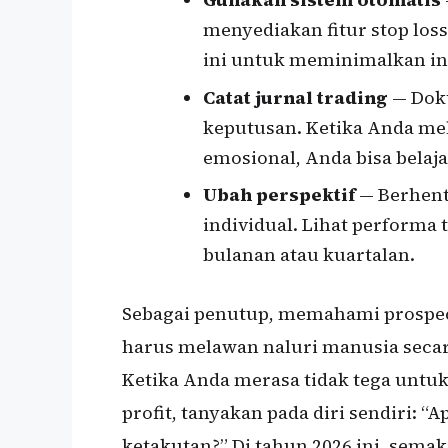
menyediakan fitur stop loss
ini untuk meminimalkan in
Catat jurnal trading
— Doku
keputusan. Ketika Anda mel
emosional, Anda bisa bela
Ubah perspektif
— Berhent
individual. Lihat performa
bulanan atau kuartalan.
Sebagai penutup, memahami prospect
harus melawan naluri manusia secara
Ketika Anda merasa tidak tega untuk 
profit, tanyakan pada diri sendiri: “
ketakutan?” Di tahun 2026 ini, sema