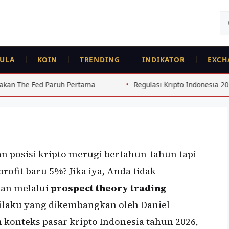
Ca
un
ding Crypto: Mengapa
ULA
KOIN
TRENDING
INDIKATOR
EXCH
bih Takut Rugi daripada
Pertama
Regulasi Kripto Indonesia 2026: Perubahan Pentin
 posisi kripto merugi bertahun-tahun tapi
rofit baru 5%? Jika iya, Anda tidak
kan melalui
prospect theory trading
rilaku yang dikembangkan oleh Daniel
onteks pasar kripto Indonesia tahun 2026,