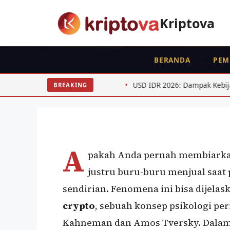
Langsung
ke
Kriptova
RUJUKAN
isi
Prospect Theory Tra
BERANDA
PEM
Trader Indonesia Le
Cepat Ambil Untung
22-2025
USD IDR 2026: Dampak Kebijakan The Fed Paruh 
BREAKING
Oleh
Kripto Master
26 Mei 2026
A
pakah Anda pernah membiarkan
justru buru-buru menjual saat p
sendirian. Fenomena ini bisa dijelas
crypto
, sebuah konsep psikologi pe
Kahneman dan Amos Tversky. Dalam k