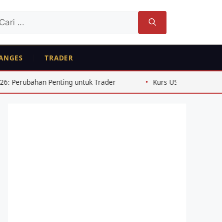
ri
tuk:
ANGES
TRADER
g untuk Trader
Kurs USD IDR 2026: 5 Faktor Penggerak P