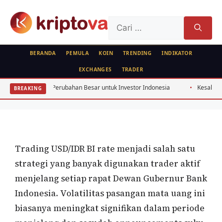
Langsung
ke
Cari
isi
untuk:
BERANDA
PEMULA
KOIN
TRENDING
INDIKATOR
EXCHANGES
TRADER
FOREX
Trading USD/IDR Jelang Rapat BI Juli
2026: Perubahan Besar untuk Investor Indonesia
Kesalahan Pemula Crypto
BREAKING
2026: Panduan Strategi
Oleh
Kripto Master
9 Juli 2026
Trading USD/IDR BI rate menjadi salah satu
strategi yang banyak digunakan trader aktif
menjelang setiap rapat Dewan Gubernur Bank
Indonesia. Volatilitas pasangan mata uang ini
biasanya meningkat signifikan dalam periode