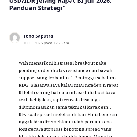
USD/IDR Jelang Rapat BI Juli 2026:
Panduan Strategi”
Tono Saputra
10 Juli 2026 pada 12:25 am
Wah menarik nih strategi breakout pake
pending order di atas resistance dan bawah
support yang terbentuk 1-2 minggu sebelum
RDG. Biasanya saya kalau mau ngadepin rapat
BI lebih sering liat data inflasi dulu buat baca
arah kebijakan, tapi ternyata bisa juga
dikombinasikan sama teknikal kayak gini.
Btw soal spread melebar di hari H itu beneran
nggak bisa diremehkan, udah pernah kena
loss gegara stop loss kepotong spread yang
tiba-tiba lebar pas volatility tinggi. Mungkin