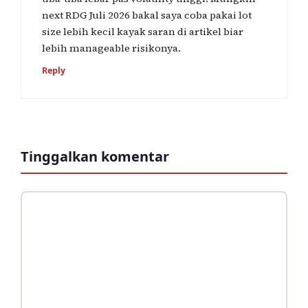
next RDG Juli 2026 bakal saya coba pakai lot
size lebih kecil kayak saran di artikel biar
lebih manageable risikonya.
Reply
Tinggalkan komentar
Komentar
Nama
Surel
Situs
web