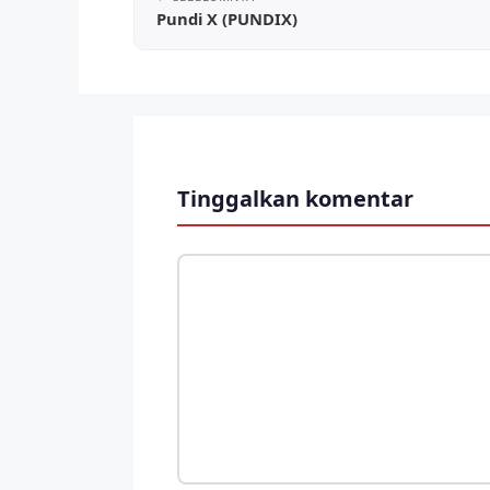
Pundi X (PUNDIX)
Tinggalkan komentar
Komentar
Nama
Surel
Situs
web