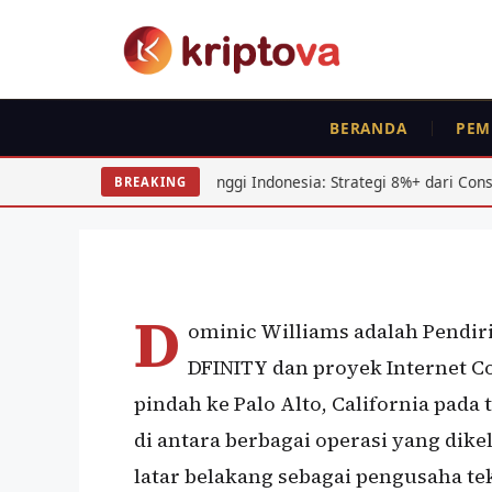
Langsung
ke
isi
BERANDA
PEM
PROFILE
Dominic Williams
am Dividen Tinggi Indonesia: Strategi 8%+ dari Consumer Goods
BREAKING
Oleh
wisnu sukasta
27 Juli 2022
D
ominic Williams adalah Pendir
DFINITY dan proyek Internet Com
pindah ke Palo Alto, California pada
di antara berbagai operasi yang dike
latar belakang sebagai pengusaha tek