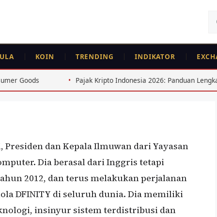
Ca
un
ULA
KOIN
TRENDING
INDIKATOR
EXCH
Pajak Kripto Indonesia 2026: Panduan Lengkap Pelaporan SP
i, Presiden dan Kepala Ilmuwan dari Yayasan
puter. Dia berasal dari Inggris tetapi
 tahun 2012, dan terus melakukan perjalanan
lola DFINITY di seluruh dunia. Dia memiliki
nologi, insinyur sistem terdistribusi dan