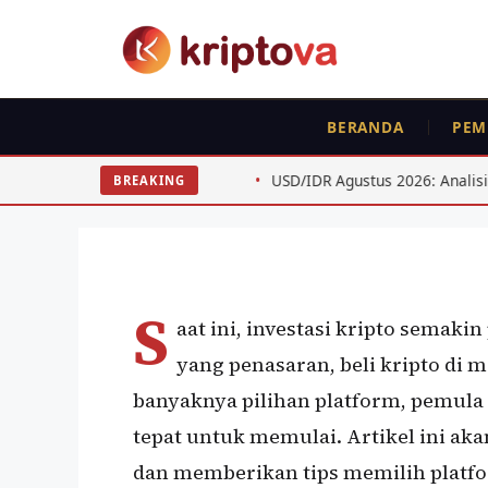
Langsung
ke
isi
BERANDA
PEM
PEMULA
FEATURED
Beli Bitcoin di mana
BTC ETH
USD/IDR Agustus 2026: Analisis Teknis untuk Swin
BREAKING
Oleh
Kripto Master
19 November 2024
S
aat ini, investasi kripto semak
yang penasaran, beli kripto di 
banyaknya pilihan platform, pemula
tepat untuk memulai. Artikel ini 
dan memberikan tips memilih platfo