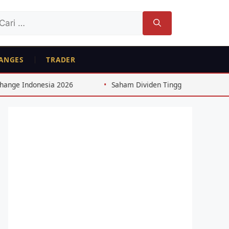
ri
tuk:
ANGES
TRADER
26
Saham Dividen Tinggi Indonesia: Strategi 8%+ dari C